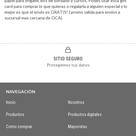
papel para origami, kits de bordado y cursos. Podes usar esta gift
card para comprar lo que quieras o regalarla a alguien especial y lo
mejor es que el envio es GRATIS! ( promo valida para envios a
sucursal mas cercana de OCA)
SITIO SEGURO
Protegemos tus datos
NAVEGACIÓN
Inicio
Nosotros
Productos
Productos digitales
Como comprar
Mayoristas