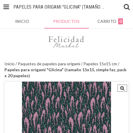
PAPELES PARA ORIGAMI "GLICINA" (TAMAÑO 15X15, SIMPLE FAZ, PACK X 20 PAPELES)
INICIO
PRODUCTOS
CARRITO
0
Inicio
/
Paquetes de papeles para origami
/
Papeles 15x15 cm
/
Papeles para origami "Glicina" (tamaño 15x15, simple faz, pack
x 20 papeles)