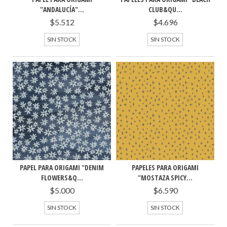
"ANDALUCÍA"...
CLUB&QU...
$5.512
$4.696
SIN STOCK
SIN STOCK
PAPEL PARA ORIGAMI "DENIM
PAPELES PARA ORIGAMI
FLOWERS&Q...
"MOSTAZA SPICY...
$5.000
$6.590
SIN STOCK
SIN STOCK